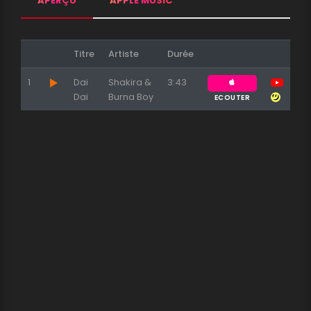
APERÇU
APPLE MUSIC
Titre
Artiste
Durée
1
Dai
Shakira &
3:43
Dai
Burna Boy
ECOUTER