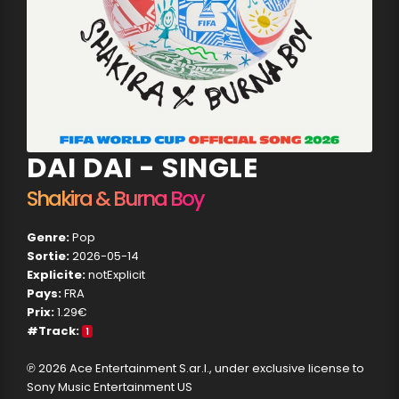
DAI DAI - SINGLE
Shakira & Burna Boy
Genre:
Pop
Sortie:
2026-05-14
Explicite:
notExplicit
Pays:
FRA
Prix:
1.29€
#Track:
1
℗ 2026 Ace Entertainment S.ar.l., under exclusive license to
Sony Music Entertainment US