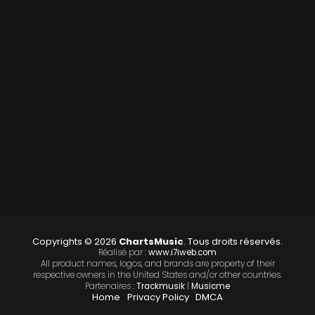
Copyrights © 2026
ChartsMusic
. Tous droits réservés.
Réalisé par :
www.i7iweb.com
All product names, logos, and brands are property of their
respective owners in the United States and/or other countries.
Partenaires :
Trackmusik
|
Musicme
Home
Privacy Policy
DMCA