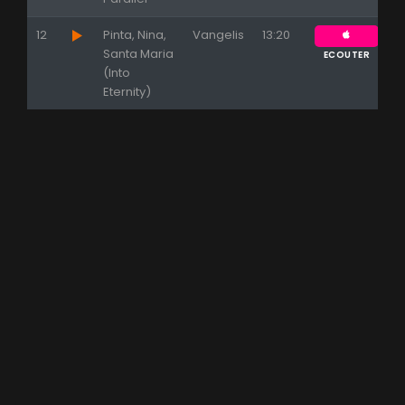
12
Pinta, Nina,
Vangelis
13:20
Santa Maria
ECOUTER
(Into
Eternity)