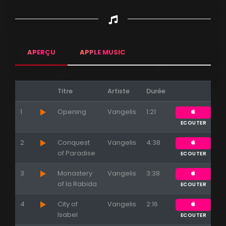
APERÇU
APPLE MUSIC
Titre
Artiste
Durée
1
Opening
Vangelis
1:21
ECOUTER
Appuyez sur ENTREE pour valider...
2
Conquest
Vangelis
4:38
of Paradise
ECOUTER
3
Monastery
Vangelis
3:38
of la Rabida
ECOUTER
4
City of
Vangelis
2:16
Isabel
ECOUTER