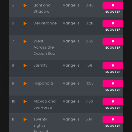
5
Light and
Vangelis
3:46
Shadow
ECOUTER
6
Deliverance
Vangelis
3:28
ECOUTER
7
West
Vangelis
2:53
Across the
ECOUTER
Ocean Sea
8
Eternity
Vangelis
1:58
ECOUTER
9
Hispanola
Vangelis
4:56
ECOUTER
10
Moxica and
Vangelis
7:06
the Horse
ECOUTER
11
Twenty
Vangelis
5:14
Eighth
ECOUTER
Parallel