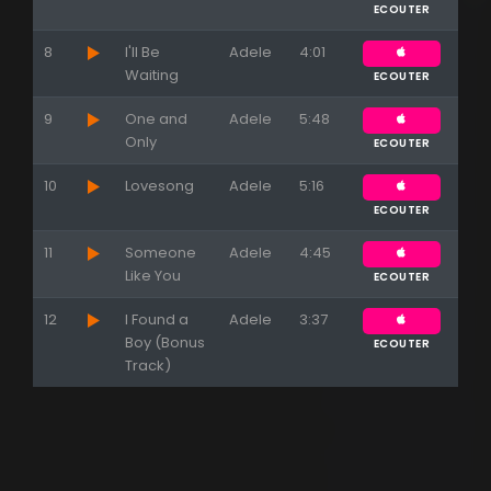
ECOUTER
8
I'll Be
Adele
4:01
Waiting
ECOUTER
9
One and
Adele
5:48
Only
ECOUTER
10
Lovesong
Adele
5:16
ECOUTER
11
Someone
Adele
4:45
Like You
ECOUTER
12
I Found a
Adele
3:37
Boy (Bonus
ECOUTER
Track)