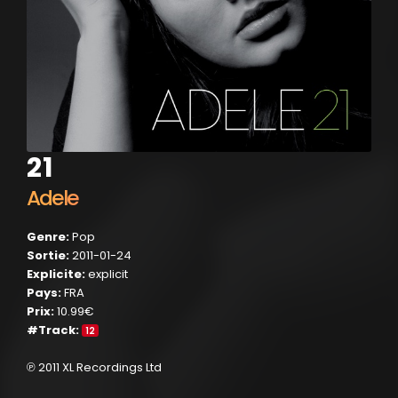
21
Adele
Genre:
Pop
Sortie:
2011-01-24
Explicite:
explicit
Pays:
FRA
Prix:
10.99€
#Track:
12
℗ 2011 XL Recordings Ltd