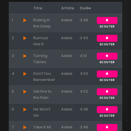
Titre
Artiste
Durée
1
Rolling In
Adele
3:48
the Deep
ECOUTER
2
Rumour
Adele
3:43
Appuyez sur ENTREE pour valider...
Has It
ECOUTER
3
Turning
Adele
4:10
Tables
ECOUTER
4
Don't You
Adele
4:03
Remember
ECOUTER
5
Set Fire to
Adele
4:02
the Rain
ECOUTER
6
He Won't
Adele
4:38
Go
ECOUTER
7
Take It All
Adele
3:48