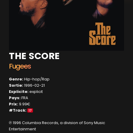
THE SCORE
Fugees
Genre:
Hip-hop/Rap
Sortie:
1996-02-21
Explicite:
explicit
Pays:
FRA
Prix:
9.99€
#Track:
17
℗ 1996 Columbia Records, a division of Sony Music
Entertainment