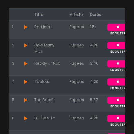
Titre
Artiste
Durée
1
Red Intro
Fugees
1:51
ECOUTER
2
How Many
Fugees
4:28
Mics
ECOUTER
3
Ready or Not
Fugees
3:46
ECOUTER
4
Zealots
Fugees
4:20
ECOUTER
Appuyez sur ENTREE pour valider...
5
The Beast
Fugees
5:37
ECOUTER
6
Fu-Gee-La
Fugees
4:20
ECOUTER