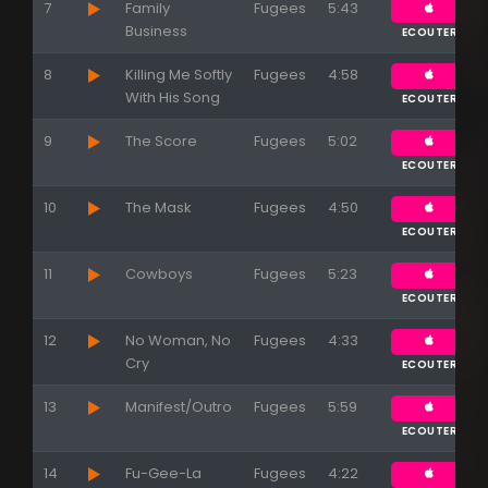
7
Family
Fugees
5:43
Business
ECOUTER
8
Killing Me Softly
Fugees
4:58
With His Song
ECOUTER
9
The Score
Fugees
5:02
ECOUTER
10
The Mask
Fugees
4:50
ECOUTER
11
Cowboys
Fugees
5:23
ECOUTER
12
No Woman, No
Fugees
4:33
Cry
ECOUTER
13
Manifest/Outro
Fugees
5:59
ECOUTER
14
Fu-Gee-La
Fugees
4:22