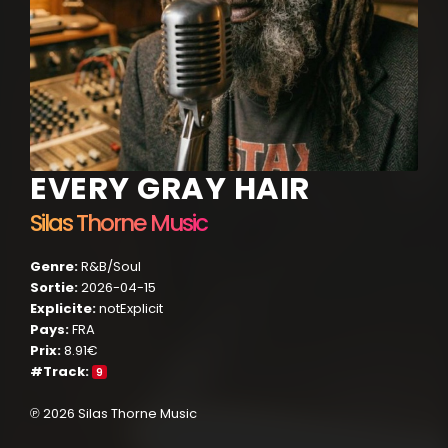
EVERY GRAY HAIR
Silas Thorne Music
Genre:
R&B/Soul
Sortie:
2026-04-15
Explicite:
notExplicit
Pays:
FRA
Prix:
8.91€
#Track:
9
℗ 2026 Silas Thorne Music