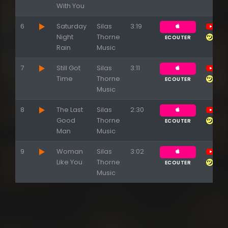
With You
6
Saturday
Silas
3:19
Night
Thorne
ECOUTER
Rain
Music
7
Still Got
Silas
3:11
Time
Thorne
ECOUTER
Music
8
The Last
Silas
2:30
Good
Thorne
ECOUTER
Man
Music
9
Woman
Silas
3:02
Like You
Thorne
ECOUTER
Music