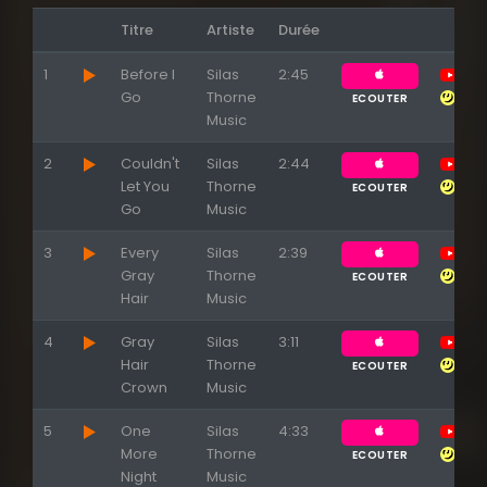
Titre
Artiste
Durée
1
Before I
Silas
2:45
Go
Thorne
ECOUTER
Music
2
Couldn't
Silas
2:44
Appuyez sur ENTREE pour valider...
Let You
Thorne
ECOUTER
Go
Music
3
Every
Silas
2:39
Gray
Thorne
ECOUTER
Hair
Music
4
Gray
Silas
3:11
Hair
Thorne
ECOUTER
Crown
Music
5
One
Silas
4:33
More
Thorne
ECOUTER
Night
Music