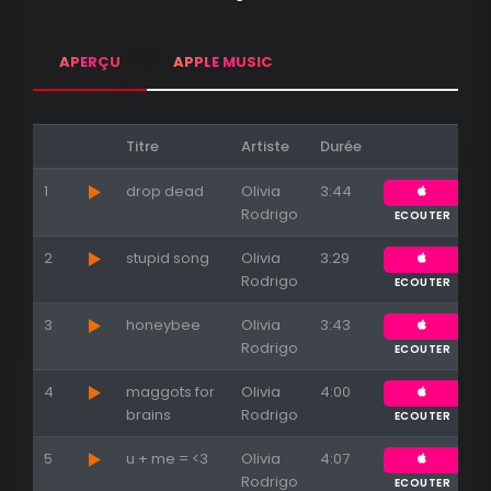
APERÇU
APPLE MUSIC
Titre
Artiste
Durée
1
drop dead
Olivia
3:44
Rodrigo
ECOUTER
2
stupid song
Olivia
3:29
Rodrigo
ECOUTER
3
honeybee
Olivia
3:43
Appuyez sur ENTREE pour valider...
Rodrigo
ECOUTER
4
maggots for
Olivia
4:00
brains
Rodrigo
ECOUTER
5
u + me = <3
Olivia
4:07
Rodrigo
ECOUTER