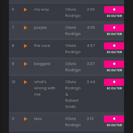
6
my way
Olivia
3:00
Rodrigo
ECOUTER
7
purple
Olivia
4:00
Rodrigo
ECOUTER
8
the cure
Olivia
4:57
Rodrigo
ECOUTER
9
begged
Olivia
3:37
Rodrigo
ECOUTER
10
what’s
Olivia
3:44
wrong with
Rodrigo
ECOUTER
me
&
Robert
Smith
11
less
Olivia
3:13
Rodrigo
ECOUTER