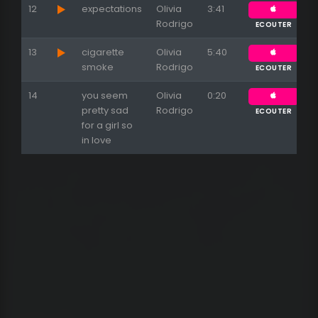
12
expectations
Olivia
3:41
Rodrigo
ECOUTER
13
cigarette
Olivia
5:40
smoke
Rodrigo
ECOUTER
14
you seem
Olivia
0:20
pretty sad
Rodrigo
ECOUTER
for a girl so
in love