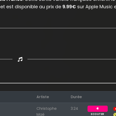
t est disponible au prix de
9.99€
sur Apple Music 
Artiste
Durée
Appuyez sur ENTREE pour valider...
Christophe
3:24
Maé
ECOUTER