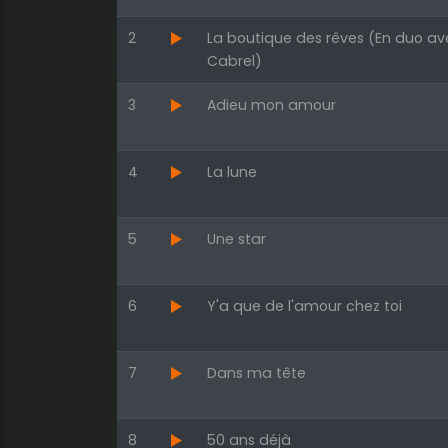
2
La boutique des rêves (En duo av
Cabrel)
3
Adieu mon amour
4
La lune
5
Une star
6
Y'a que de l'amour chez toi
7
Dans ma tête
8
50 ans déjà