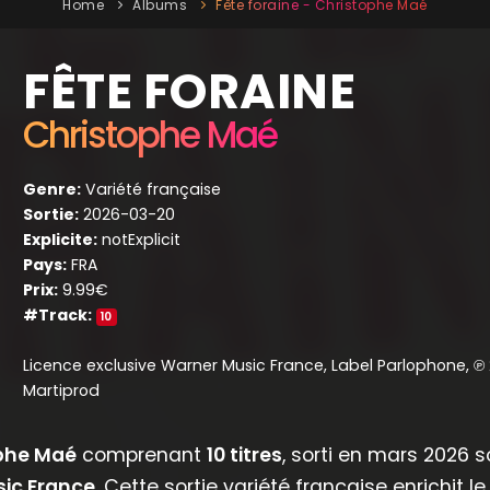
Home
Albums
Fête foraine - Christophe Maé
FÊTE FORAINE
Christophe Maé
Genre:
Variété française
Sortie:
2026-03-20
Explicite:
notExplicit
Pays:
FRA
Prix:
9.99€
#Track:
10
Licence exclusive Warner Music France, Label Parlophone, ℗
Martiprod
phe Maé
comprenant
10 titres
, sorti en mars 2026 
sic France
. Cette sortie variété française enrichit le