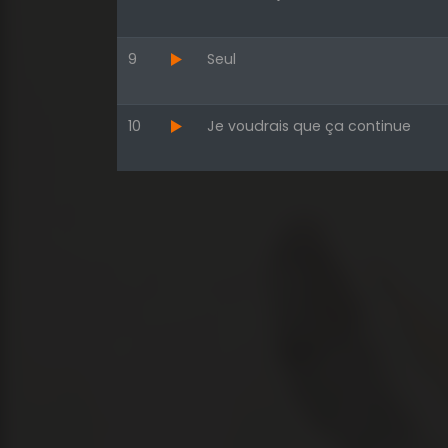
9
Seul
10
Je voudrais que ça continue