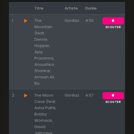
Titre
Artiste
Durée
1
The
Gorillaz
4:50
Mountain
ECOUTER
(feat.
Dennis
Hopper,
Ajay
Prasanna,
Anoushka
Shankar,
Amaan Ali
Ba
2
The Moon
Gorillaz
4:57
Cave (feat.
ECOUTER
Asha Puthli,
Bobby
Womack,
David
Jolicoeur,