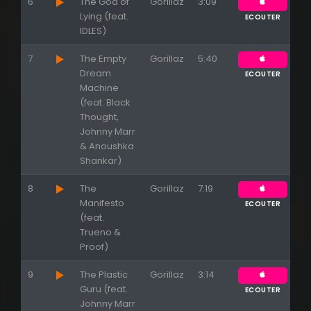
6
The God of
Gorillaz
3:09
Lying (feat.
ECOUTER
IDLES)
7
The Empty
Gorillaz
5:40
Dream
ECOUTER
Machine
(feat. Black
Thought,
Johnny Marr
& Anoushka
Shankar)
8
The
Gorillaz
7:19
Manifesto
ECOUTER
(feat.
Trueno &
Proof)
9
The Plastic
Gorillaz
3:14
Guru (feat.
ECOUTER
Johnny Marr