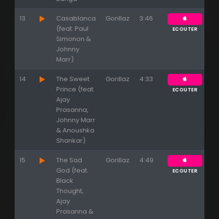
13
Casablanca
Gorillaz
3:46
(feat. Paul
ECOUTER
Simonon &
Johnny
Marr)
14
The Sweet
Gorillaz
4:33
Prince (feat.
ECOUTER
Ajay
Prasanna,
Johnny Marr
& Anoushka
Shankar)
15
The Sad
Gorillaz
4:49
God (feat.
ECOUTER
Black
Thought,
Ajay
Prasanna &