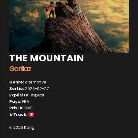
THE MOUNTAIN
Gorillaz
Genre:
Alternative
Sortie:
2026-02-27
Explicite:
explicit
Pays:
FRA
Prix:
10.99€
#Track:
15
℗ 2026 Kong