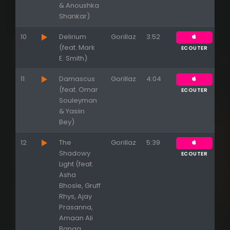
& Anoushka
Shankar)
10
Delirium
Gorillaz
3:52
(feat. Mark
ECOUTER
E. Smith)
11
Damascus
Gorillaz
4:04
(feat. Omar
ECOUTER
Souleyman
& Yasiin
Bey)
12
The
Gorillaz
5:39
Shadowy
ECOUTER
Light (feat.
Asha
Bhosle, Gruff
Rhys, Ajay
Prasanna,
Amaan Ali
Banga