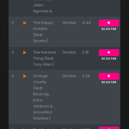
Jalen
Ngonda &
3
The Happy
Gorillaz
4:44
Dictator
ECOUTER
(feat.
Sparks)
4
The Hardest
Gorillaz
2:18
Thing (feat.
ECOUTER
Tony Allen)
5
Orange
Gorillaz
3:28
County
ECOUTER
(feat.
Bizarrap,
Kara
Jackson &
Anoushka
Shankar)
Appuyez sur ENTREE pour valider...