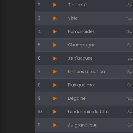
2
T'as raté
Su
3
Virile
Su
4
Humanoïdes
Su
5
Champagne
Su
6
Je t'accuse
Su
7
Un sens à tout ça
Su
8
Plus que moi
Su
9
Dégaine
Su
10
Lendemain de fête
Su
11
Au grand jour
Su