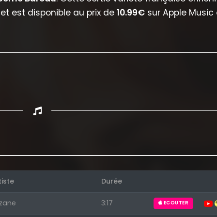
t est disponible au prix de
10.99€
sur Apple Music 
Appuyez sur ENTREE pour valider...
tiste
Durée
zane
3:17
ECOUTER