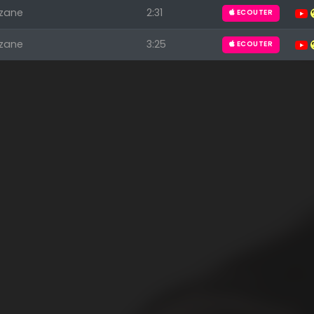
zane
2:31
ECOUTER
zane
3:25
ECOUTER