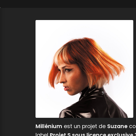
Millénium
est un projet de
Suzane
co
label
Projet.S sous licence exclusiv