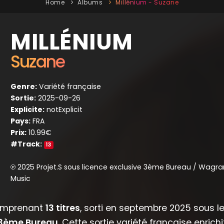
Home
Albums
Millénium - Suzane
MILLÉNIUM
Suzane
Genre:
Variété française
Sortie:
2025-09-26
Explicite:
notExplicit
Pays:
FRA
Prix:
10.99€
#Track:
13
℗ 2025 Projet.S sous licence exclusive 3ème Bureau / Wagr
Music
mprenant
13 titres
, sorti en septembre 2025 sous l
e 3ème Bureau
. Cette sortie variété française enrichi