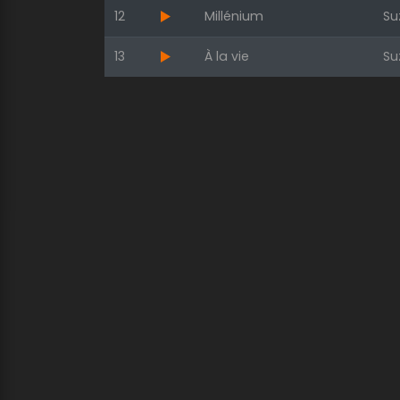
12
Millénium
Su
13
À la vie
Su