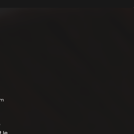
am
e
t le