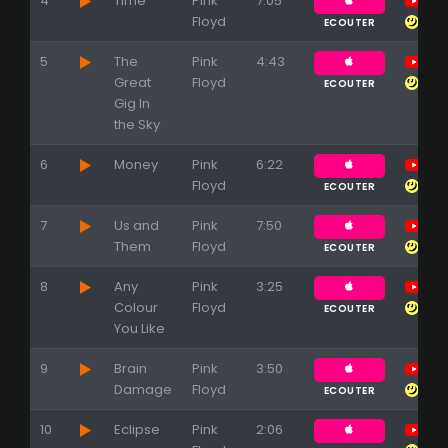
4
Time
Pink
7:05
Floyd
ECOUTER
5
The
Pink
4:43
Great
Floyd
ECOUTER
Gig In
the Sky
6
Money
Pink
6:22
Floyd
ECOUTER
7
Us and
Pink
7:50
Them
Floyd
ECOUTER
8
Any
Pink
3:25
Colour
Floyd
ECOUTER
You Like
9
Brain
Pink
3:50
Damage
Floyd
ECOUTER
10
Eclipse
Pink
2:06