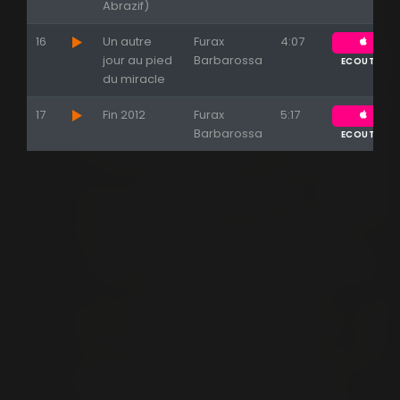
Abrazif)
16
Un autre
Furax
4:07
jour au pied
Barbarossa
ECOUTER
du miracle
17
Fin 2012
Furax
5:17
Barbarossa
ECOUTER