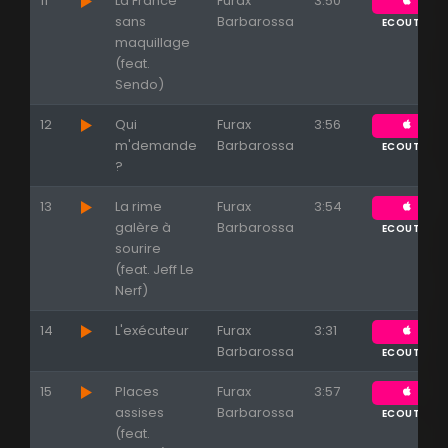
11
La France
Furax
3:50
sans
Barbarossa
ECOUTER
maquillage
(feat.
Sendo)
12
Qui
Furax
3:56
m'demande
Barbarossa
ECOUTER
?
13
La rime
Furax
3:54
galère à
Barbarossa
ECOUTER
sourire
(feat. Jeff Le
Nerf)
14
L'exécuteur
Furax
3:31
Barbarossa
ECOUTER
15
Places
Furax
3:57
assises
Barbarossa
ECOUTER
(feat.