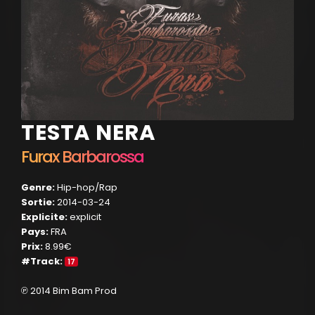
TESTA NERA
Furax Barbarossa
Genre:
Hip-hop/Rap
Sortie:
2014-03-24
Explicite:
explicit
Pays:
FRA
Prix:
8.99€
#Track:
17
℗ 2014 Bim Bam Prod