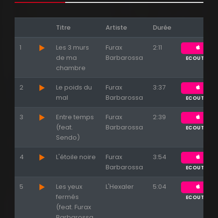
Titre
Artiste
Durée
1
Les 3 murs
Furax
2:11
de ma
Barbarossa
ECOUTER
chambre
2
Le poids du
Furax
3:37
mal
Barbarossa
ECOUTER
3
Entre temps
Furax
2:39
(feat.
Barbarossa
ECOUTER
Sendo)
4
L'étoile noire
Furax
3:54
Barbarossa
ECOUTER
5
Les yeux
L'Hexaler
5:04
fermés
ECOUTER
(feat. Furax
Barbarossa