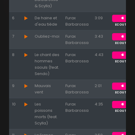
& Scylla)
Appuyez sur ENTREE pour valider...
6
De haine et
Furax
3:09
d'eau tiède
Barbarossa
ECOUTER
7
Oubliez-moi
Furax
3:43
Barbarossa
ECOUTER
8
Le chant des
Furax
4:43
hommes
Barbarossa
ECOUTER
saouls (feat.
Sendo)
9
Mauvais
Furax
2:01
vent
Barbarossa
ECOUTER
10
Les
Furax
4:35
poissons
Barbarossa
ECOUTER
morts (feat.
Scylla)