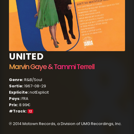
UNITED
Marvin Gaye & Tammi Terrell
Genre:
R&B/Soul
Sortie:
1967-08-29
Explicite:
notExplicit
Pays:
FRA
Prix:
8.99€
#Track:
12
℗ 2014 Motown Records, a Division of UMG Recordings, Inc.