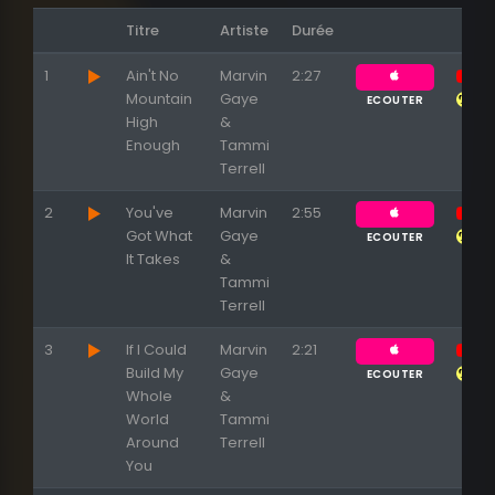
Titre
Artiste
Durée
1
Ain't No
Marvin
2:27
Mountain
Gaye
ECOUTER
High
&
Enough
Tammi
Terrell
2
You've
Marvin
2:55
Got What
Gaye
ECOUTER
It Takes
&
Tammi
Terrell
3
If I Could
Marvin
2:21
Build My
Gaye
ECOUTER
Whole
&
World
Tammi
Around
Terrell
You