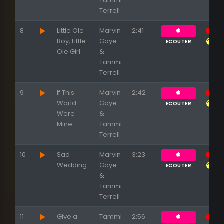
Tammi
Terrell
8
Little Ole
Marvin
2:41
Boy, Little
Gaye
ECOUTER
Ole Girl
&
Tammi
Terrell
9
If This
Marvin
2:42
World
Gaye
ECOUTER
Were
&
Mine
Tammi
Terrell
10
Sad
Marvin
3:23
Wedding
Gaye
ECOUTER
&
Tammi
Terrell
11
Give a
Tammi
2:56