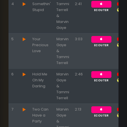
4
Somethin'
Tammi
2:41
Stupid
Terrell
ECOUTER
&
Marvin
Appuyez sur ENTREE pour valider...
Gaye
5
Your
Marvin
3:03
Precious
Gaye
ECOUTER
Love
&
Tammi
Terrell
6
Hold Me
Marvin
2:46
Oh My
Gaye
ECOUTER
Darling
&
Tammi
Terrell
7
Two Can
Marvin
2:13
Have a
Gaye
ECOUTER
Party
&