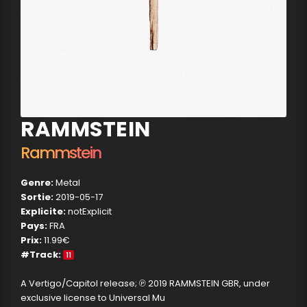
RAMMSTEIN
Rammstein
Genre:
Metal
Sortie:
2019-05-17
Explicite:
notExplicit
Pays:
FRA
Prix:
11.99€
#Track:
11
A Vertigo/Capitol release; ℗ 2019 RAMMSTEIN GBR, under
exclusive license to Universal Mu