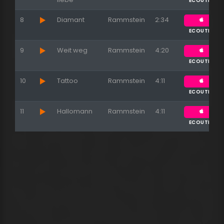
ECOUTER
8
Diamant
Rammstein
2:34
ECOUTER
9
Weit weg
Rammstein
4:20
ECOUTER
10
Tattoo
Rammstein
4:11
ECOUTER
11
Hallomann
Rammstein
4:11
ECOUTER