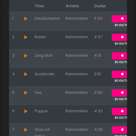
Titre
Artiste
Durée
1
Deutschland
Rammstein
5:23
ECOUTER
Appuyez sur ENTREE pour valider...
2
Radio
Rammstein
4:37
ECOUTER
3
Zeig dich
Rammstein
4:15
ECOUTER
4
Ausländer
Rammstein
3:51
ECOUTER
5
Sex
Rammstein
3:56
ECOUTER
6
Puppe
Rammstein
4:33
ECOUTER
7
Was ich
Rammstein
4:29
liebe