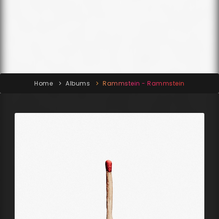
Home
Albums
Rammstein - Rammstein