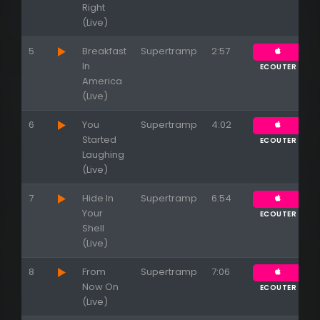
Right
(Live)
5
Breakfast
Supertramp
2:57
Appuyez sur ENTREE pour valider...
In
ECOUTER
America
(Live)
6
You
Supertramp
4:02
Started
ECOUTER
Laughing
(Live)
7
Hide In
Supertramp
6:54
Your
ECOUTER
Shell
(Live)
8
From
Supertramp
7:06
Now On
ECOUTER
(Live)