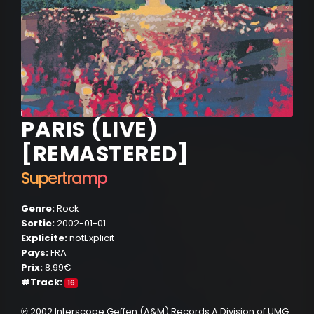
PARIS (LIVE)
[REMASTERED]
Supertramp
Genre:
Rock
Sortie:
2002-01-01
Explicite:
notExplicit
Pays:
FRA
Prix:
8.99€
#Track:
16
℗ 2002 Interscope Geffen (A&M) Records A Division of UMG