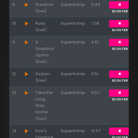
9
Dreamer
Supertramp
3:44
(Live)
ECOUTER
10
Rudy
Supertramp
7:08
(Live)
ECOUTER
11
A
Supertramp
4:51
Soapbox
ECOUTER
Opera
(Live)
12
Asylum
Supertramp
6:51
(Live)
ECOUTER
13
Take the
Supertramp
4:57
Long
ECOUTER
Way
Home
(Live)
14
Fool's
Supertramp
10:57
Overture
ECOUTER