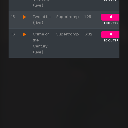
(Live)
15
Two of Us
Supertramp
1:25
(Live)
ECOUTER
16
Crime of
Supertramp
6:32
the
ECOUTER
Century
(Live)