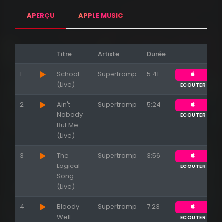
APERÇU
APPLE MUSIC
Titre
Artiste
Durée
1
School
Supertramp
5:41
(Live)
ECOUTER
2
Ain't
Supertramp
5:24
Nobody
ECOUTER
But Me
(Live)
3
The
Supertramp
3:56
Logical
ECOUTER
Song
(Live)
4
Bloody
Supertramp
7:23
Well
ECOUTER