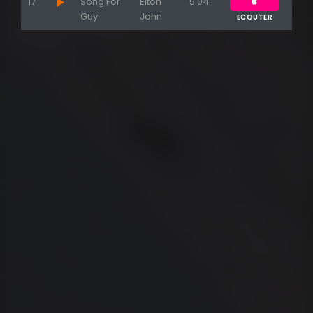
17
Song For
Elton
5:04
Guy
John
ECOUTER