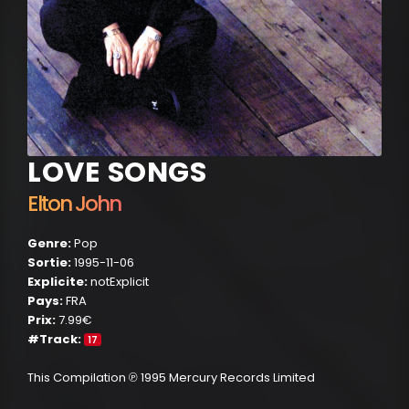
LOVE SONGS
Elton John
Genre:
Pop
Sortie:
1995-11-06
Explicite:
notExplicit
Pays:
FRA
Prix:
7.99€
#Track:
17
This Compilation ℗ 1995 Mercury Records Limited