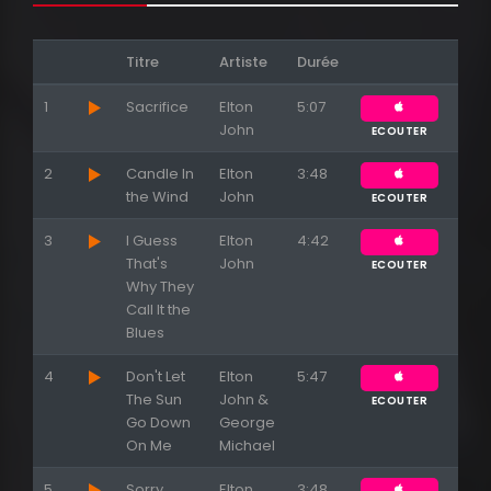
Titre
Artiste
Durée
1
Sacrifice
Elton
5:07
John
ECOUTER
2
Candle In
Elton
3:48
the Wind
John
ECOUTER
3
I Guess
Elton
4:42
That's
John
ECOUTER
Why They
Call It the
Blues
4
Don't Let
Elton
5:47
The Sun
John &
ECOUTER
Go Down
George
On Me
Michael
Appuyez sur ENTREE pour valider...
5
Sorry
Elton
3:48