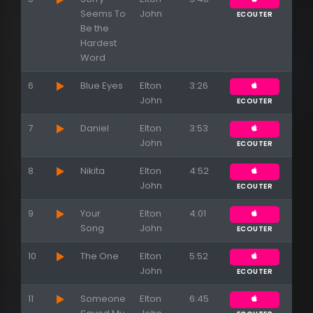
Seems To
John
ECOUTER
Be the
Hardest
Word
6
Blue Eyes
Elton
3:26
John
ECOUTER
7
Daniel
Elton
3:53
John
ECOUTER
8
Nikita
Elton
4:52
John
ECOUTER
9
Your
Elton
4:01
Song
John
ECOUTER
10
The One
Elton
5:52
John
ECOUTER
11
Someone
Elton
6:45