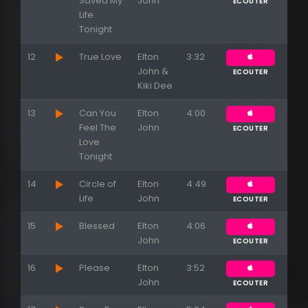
Saved My
John
ECOUTER
Life
Tonight
12
True Love
Elton
3:32
John &
ECOUTER
Kiki Dee
13
Can You
Elton
4:00
Feel The
John
ECOUTER
Love
Tonight
14
Circle of
Elton
4:49
Life
John
ECOUTER
15
Blessed
Elton
4:06
John
ECOUTER
16
Please
Elton
3:52
John
ECOUTER