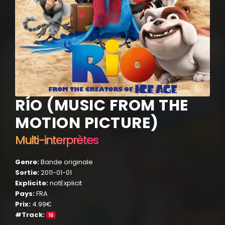
RÍO (MUSIC FROM THE
MOTION PICTURE)
Multi-interprètes
Genre:
Bande originale
Sortie:
2011-01-01
Explicite:
notExplicit
Pays:
FRA
Prix:
4.99€
#Track:
16