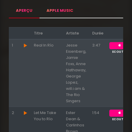
APERÇU
APPLE MUSIC
Titre
Artiste
Durée
1
Real In Río
Jesse
3:47
Eisenberg,
ECOUTER
Jamie
Foxx, Anne
Hathaway,
George
Lopez,
will.i.am &
The Rio
Singers
2
Let Me Take
Ester
1:54
You to Río
Dean &
ECOUTER
Carlinhos
Brown