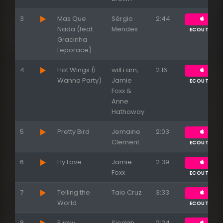
3
Mas Que
Sérgio
2:44
Nada (feat.
Mendes
ECOUTER
Appuyez sur ENTREE pour valider...
Gracinha
Leporace)
4
Hot Wings (I
will.i.am,
2:16
Wanna Party)
Jamie
ECOUTER
Foxx &
Anne
Hathaway
5
Pretty Bird
Jemaine
2:03
Clement
ECOUTER
6
Fly Love
Jamie
2:39
Foxx
ECOUTER
7
Telling the
Taio Cruz
3:33
World
ECOUTER
8
Funky
Siedah
2:24