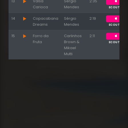
13
Valsa
Sérgio
2:35
Carioca
Mendes
ECOUTER
14
Copacabana
Sérgio
2:19
Dreams
Mendes
ECOUTER
15
Forro da
Carlinhos
2:11
Fruta
Brown &
ECOUTER
Mikael
Mutti