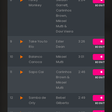
Monkey
Garrett,
ECOUTER
Carlinhos
Brown,
Mikael
Mutti &
Davi Vieira
9
Take You to
Ester
3:26
Río
Dean
ECOUTER
10
Balanco
Mikael
3:01
Carioca
Mutti
ECOUTER
11
Sapo Cai
Carlinhos
2:46
Brown &
ECOUTER
Mikael
Mutti
12
Samba de
Bebel
2:49
Orly
Gilberto
ECOUTER