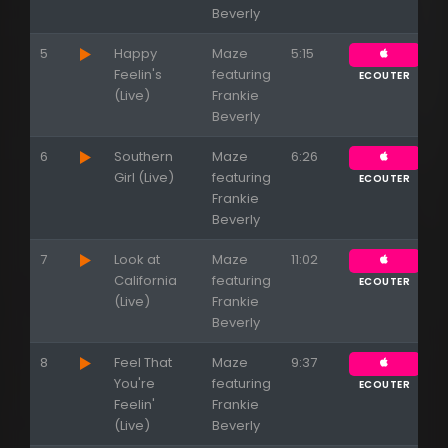
Appuyez sur ENTREE pour valider...
Beverly
5
Happy
Maze
5:15
Feelin's
featuring
ECOUTER
(Live)
Frankie
Beverly
6
Southern
Maze
6:26
Girl (Live)
featuring
ECOUTER
Frankie
Beverly
7
Look at
Maze
11:02
California
featuring
ECOUTER
(Live)
Frankie
Beverly
8
Feel That
Maze
9:37
You're
featuring
ECOUTER
Feelin'
Frankie
(Live)
Beverly