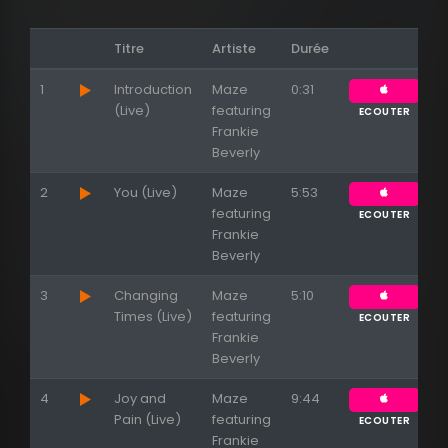
Titre
Artiste
Durée
1
Introduction
Maze
0:31
(Live)
featuring
ECOUTER
Frankie
Beverly
2
You (Live)
Maze
5:53
featuring
ECOUTER
Frankie
Beverly
3
Changing
Maze
5:10
Times (Live)
featuring
ECOUTER
Frankie
Beverly
4
Joy and
Maze
9:44
Pain (Live)
featuring
ECOUTER
Frankie