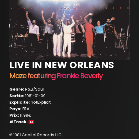
LIVE IN NEW ORLEANS
Maze featuring Frankie Beverly
Genre:
R&B/Soul
Sortie:
1981-01-09
Explicite:
notExplicit
Pays:
FRA
Prix:
11.99€
#Track:
13
℗ 1981 Capitol Records LLC