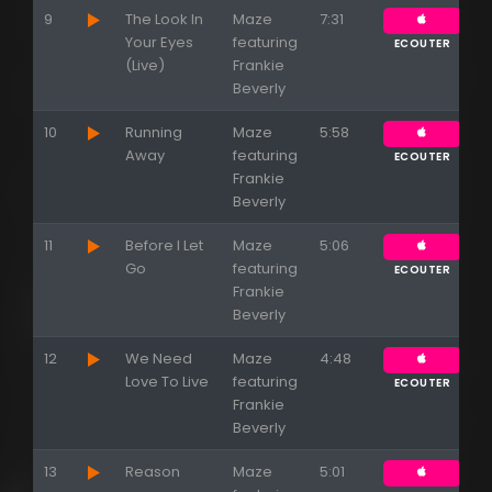
9
The Look In
Maze
7:31
Your Eyes
featuring
ECOUTER
(Live)
Frankie
Beverly
10
Running
Maze
5:58
Away
featuring
ECOUTER
Frankie
Beverly
11
Before I Let
Maze
5:06
Go
featuring
ECOUTER
Frankie
Beverly
12
We Need
Maze
4:48
Love To Live
featuring
ECOUTER
Frankie
Beverly
13
Reason
Maze
5:01