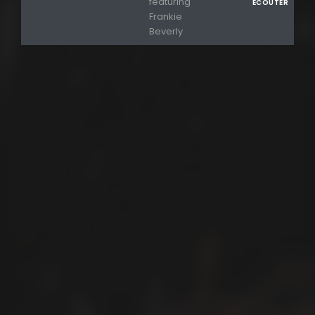
featuring
ECOUTER
Frankie
Beverly