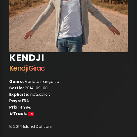
KENDJI
Kendji Girac
Genre:
Variété française
Sortie:
2014-09-08
Explicite:
notExplicit
Pays:
FRA
Prix:
4.99€
#Track:
14
℗ 2014 Island Def Jam