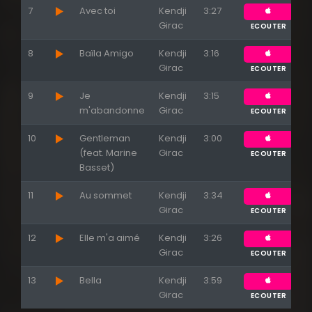
7
Avec toi
Kendji
3:27
Girac
ECOUTER
8
Baïla Amigo
Kendji
3:16
Girac
ECOUTER
9
Je
Kendji
3:15
m'abandonne
Girac
ECOUTER
10
Gentleman
Kendji
3:00
(feat. Marine
Girac
ECOUTER
Basset)
11
Au sommet
Kendji
3:34
Girac
ECOUTER
12
Elle m'a aimé
Kendji
3:26
Girac
ECOUTER
13
Bella
Kendji
3:59
Girac
ECOUTER