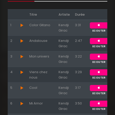
Titre
Artiste
Durée
1
Color Gitano
Kendji
3:31
Girac
ECOUTER
2
Andalouse
Kendji
2:47
Girac
ECOUTER
Appuyez sur ENTREE pour valider...
3
Mon univers
Kendji
3:22
Girac
ECOUTER
4
Viens chez
Kendji
3:29
nous
Girac
ECOUTER
5
Cool
Kendji
3:17
Girac
ECOUTER
6
Mi Amor
Kendji
3:50
Girac
ECOUTER