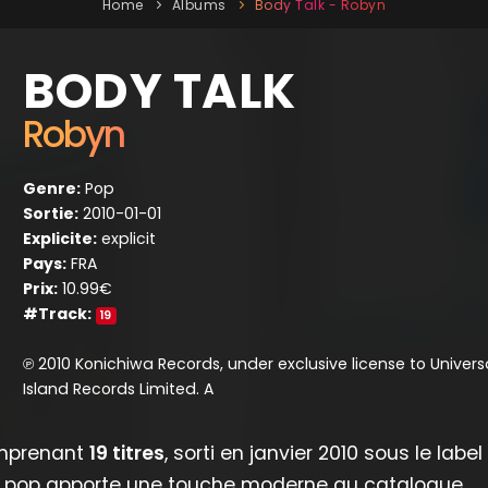
Home
Albums
Body Talk - Robyn
BODY TALK
Robyn
Genre:
Pop
Sortie:
2010-01-01
Explicite:
explicit
Pays:
FRA
Prix:
10.99€
#Track:
19
℗ 2010 Konichiwa Records, under exclusive license to Univers
Island Records Limited. A
prenant
19 titres
, sorti en janvier 2010 sous le label
on pop apporte une touche moderne au catalogue