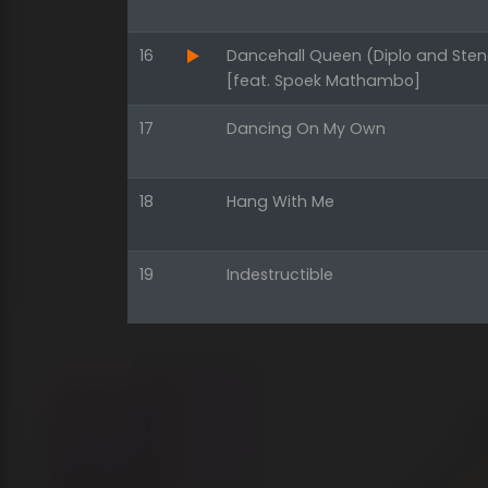
16
Dancehall Queen (Diplo and Ste
[feat. Spoek Mathambo]
17
Dancing On My Own
18
Hang With Me
19
Indestructible