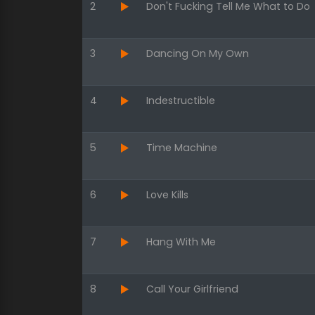
2
Don't Fucking Tell Me What to Do
3
Dancing On My Own
4
Indestructible
5
Time Machine
6
Love Kills
7
Hang With Me
8
Call Your Girlfriend