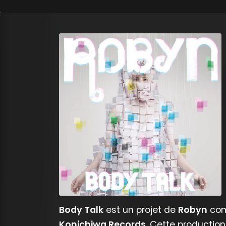
Body Talk
est un projet de
Robyn
com
Konichiwa Records
. Cette producti