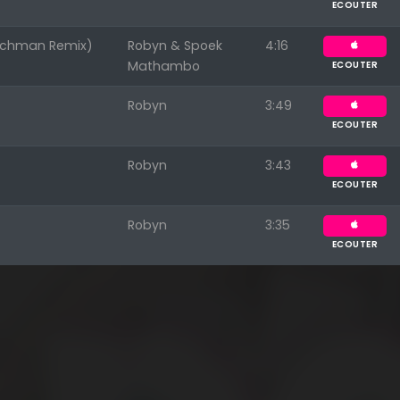
ECOUTER
nchman Remix)
Robyn & Spoek
4:16
Mathambo
ECOUTER
Robyn
3:49
ECOUTER
Robyn
3:43
ECOUTER
Robyn
3:35
ECOUTER