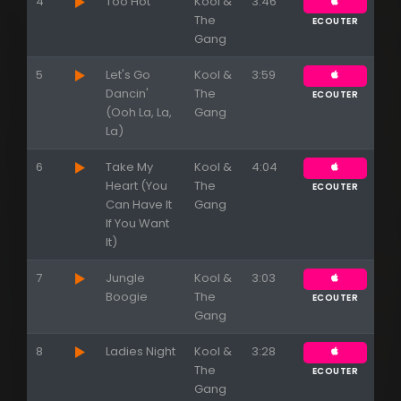
4
Too Hot
Kool &
3:46
The
ECOUTER
Gang
5
Let's Go
Kool &
3:59
Dancin'
The
ECOUTER
(Ooh La, La,
Gang
La)
6
Take My
Kool &
4:04
Heart (You
The
ECOUTER
Can Have It
Gang
If You Want
It)
Appuyez sur ENTREE pour valider...
7
Jungle
Kool &
3:03
Boogie
The
ECOUTER
Gang
8
Ladies Night
Kool &
3:28
The
ECOUTER
Gang