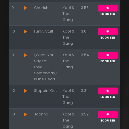
9
Cherish
Kool &
3:58
The
ECOUTER
Gang
10
Funky Stuff
Kool &
3:01
The
ECOUTER
Gang
11
(When You
Kool &
3:54
Say You
The
ECOUTER
Love
Gang
Somebody)
In the Heart
12
Steppin' Out
Kool &
3:31
The
ECOUTER
Gang
13
Joanna
Kool &
3:59
The
ECOUTER
Gang