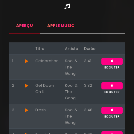
APERÇU
APPLE MUSIC
Titre
Artiste
Durée
1
Celebration
Kool &
3:41
The
ECOUTER
Gang
2
Get Down
Kool &
3:32
On It
The
ECOUTER
Gang
3
Fresh
Kool &
3:48
The
ECOUTER
Gang