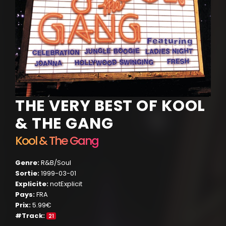
THE VERY BEST OF KOOL
& THE GANG
Kool & The Gang
Genre:
R&B/Soul
Sortie:
1999-03-01
Explicite:
notExplicit
Pays:
FRA
Prix:
5.99€
#Track:
21