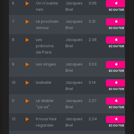
6
On n'oublie
Jacques
3:06
rien
Brel
ECOUTER
7
Le prochain
Jacques
3:31
amour
Brel
ECOUTER
8
Les
Jacques
2:38
prénoms
Brel
ECOUTER
de Paris
9
Les singes
Jacques
3:03
Brel
ECOUTER
10
Isabelle
Jacques
3:14
Brel
ECOUTER
11
Le diable
Jacques
2:27
"ça va"
Brel
ECOUTER
12
Il nous faut
Jacques
2:24
regarder
Brel
ECOUTER