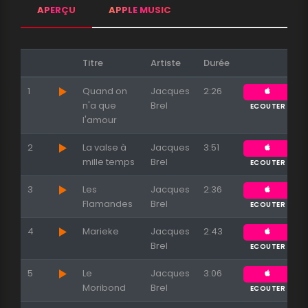
APERÇU
APPLE MUSIC
Titre
Artiste
Durée
1
Quand on
Jacques
2:26
n'a que
Brel
ECOUTER
l'amour
2
La valse à
Jacques
3:51
mille temps
Brel
ECOUTER
3
Les
Jacques
2:36
Flamandes
Brel
ECOUTER
4
Marieke
Jacques
2:43
Brel
ECOUTER
5
Le
Jacques
3:06
Moribond
Brel
ECOUTER