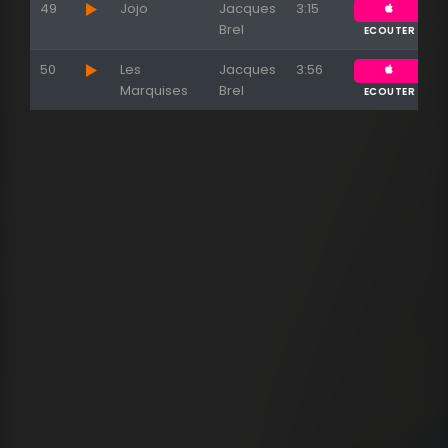
49
Jojo
Jacques
3:15
Brel
ECOUTER
50
Les
Jacques
3:56
Marquises
Brel
ECOUTER