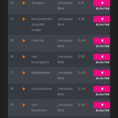
13
Zangra
Jacques
3:21
Brel
ECOUTER
14
Les paumés
Jacques
4:19
du petit
Brel
ECOUTER
matin
15
Une Île
Jacques
3:44
Brel
ECOUTER
16
Les
Jacques
2:55
bourgeois
Brel
ECOUTER
17
Madeleine
Jacques
2:42
Brel
ECOUTER
18
Le plat pays
Jacques
2:44
Brel
ECOUTER
19
Les
Jacques
3:30
bonbons
Brel
ECOUTER