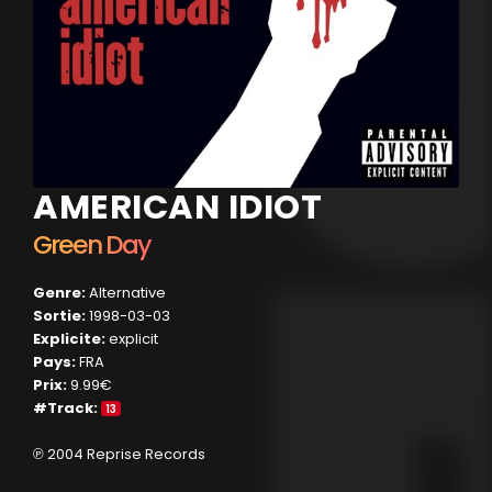
AMERICAN IDIOT
Green Day
Genre:
Alternative
Sortie:
1998-03-03
Explicite:
explicit
Pays:
FRA
Prix:
9.99€
#Track:
13
℗ 2004 Reprise Records