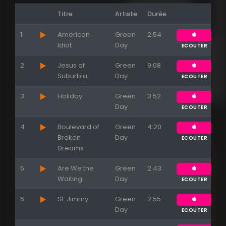
Titre
Artiste
Durée
1
American
Green
2:54
Idiot
Day
ECOUTER
2
Jesus of
Green
9:08
Suburbia
Day
ECOUTER
3
Holiday
Green
3:52
Appuyez sur ENTREE pour valider...
Day
ECOUTER
4
Boulevard of
Green
4:20
Broken
Day
ECOUTER
Dreams
5
Are We the
Green
2:43
Waiting
Day
ECOUTER
6
St. Jimmy
Green
2:55
Day
ECOUTER