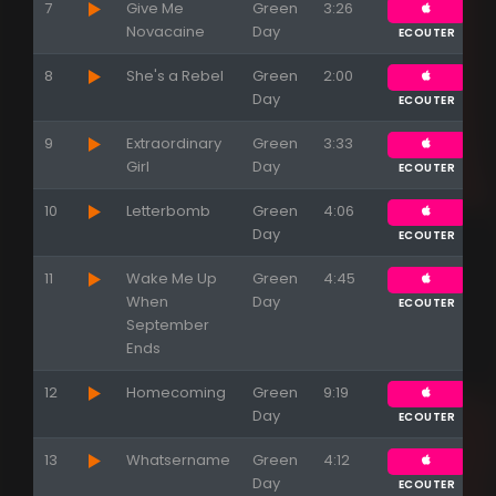
7
Give Me
Green
3:26
Novacaine
Day
ECOUTER
8
She's a Rebel
Green
2:00
Day
ECOUTER
9
Extraordinary
Green
3:33
Girl
Day
ECOUTER
10
Letterbomb
Green
4:06
Day
ECOUTER
11
Wake Me Up
Green
4:45
When
Day
ECOUTER
September
Ends
12
Homecoming
Green
9:19
Day
ECOUTER
13
Whatsername
Green
4:12
Day
ECOUTER