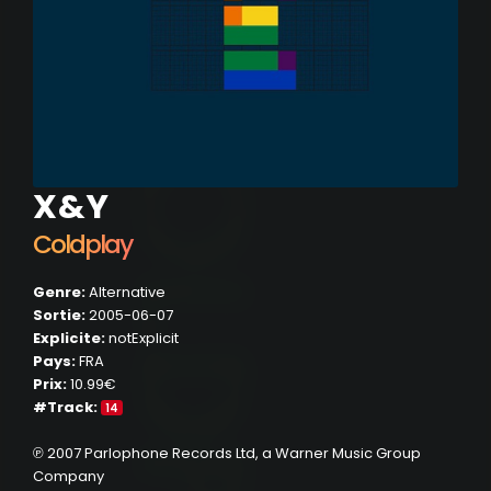
X&Y
Coldplay
Genre:
Alternative
Sortie:
2005-06-07
Explicite:
notExplicit
Pays:
FRA
Prix:
10.99€
#Track:
14
℗ 2007 Parlophone Records Ltd, a Warner Music Group
Company