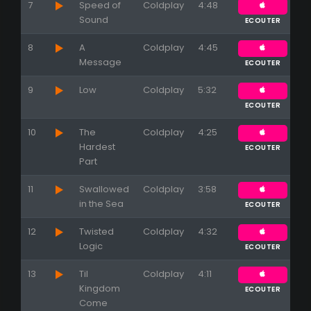
7
Speed of
Coldplay
4:48
Sound
ECOUTER
8
A
Coldplay
4:45
Message
ECOUTER
9
Low
Coldplay
5:32
ECOUTER
10
The
Coldplay
4:25
Hardest
ECOUTER
Part
11
Swallowed
Coldplay
3:58
in the Sea
ECOUTER
12
Twisted
Coldplay
4:32
Logic
ECOUTER
13
Til
Coldplay
4:11
Kingdom
ECOUTER
Come