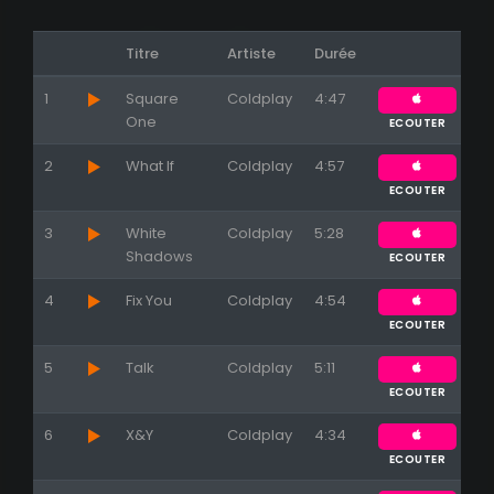
Titre
Artiste
Durée
1
Square
Coldplay
4:47
One
ECOUTER
2
What If
Coldplay
4:57
ECOUTER
Appuyez sur ENTREE pour valider...
3
White
Coldplay
5:28
Shadows
ECOUTER
4
Fix You
Coldplay
4:54
ECOUTER
5
Talk
Coldplay
5:11
ECOUTER
6
X&Y
Coldplay
4:34
ECOUTER