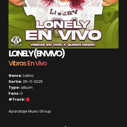
LONELY (EN VIVO)
Vibras En Vivo
Genre:
Latino
Sortie:
05-11-2025
Type:
album
Fans:
0
#Track:
1
Aparataje Music Group