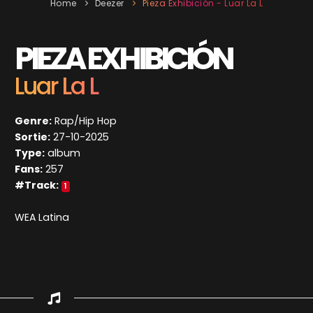
Home
Deezer
Pieza Exhibición - Luar La L
PIEZA EXHIBICIÓN
Luar La L
Genre:
Rap/Hip Hop
Sortie:
27-10-2025
Type:
album
Fans:
257
#Track:
1
WEA Latina