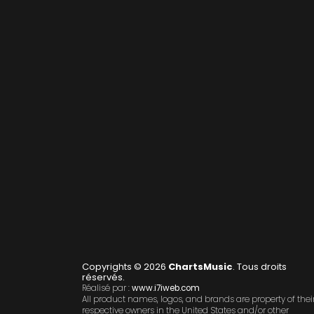
Copyrights © 2026
ChartsMusic
. Tous droits
réservés.
Réalisé par :
www.i7iweb.com
All product names, logos, and brands are property of thei
respective owners in the United States and/or other