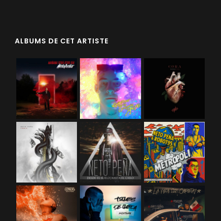
ALBUMS DE CET ARTISTE