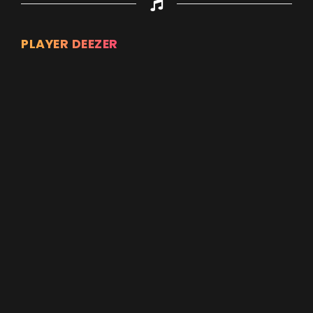
PLAYER DEEZER