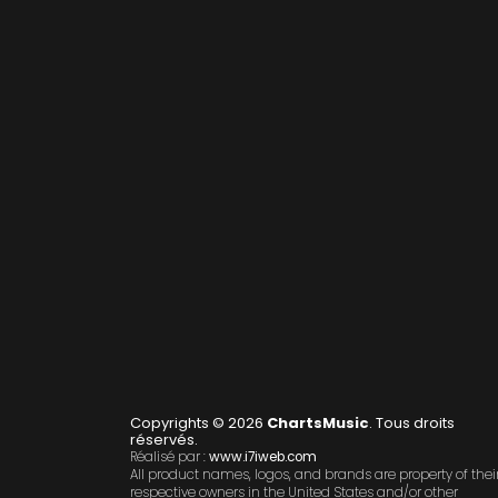
Copyrights © 2026
ChartsMusic
. Tous droits
réservés.
Réalisé par :
www.i7iweb.com
All product names, logos, and brands are property of thei
respective owners in the United States and/or other