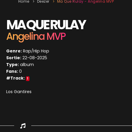
Home
Deezer
Ma Que Rulay - Angelina MVP
MA QUE RULAY
Angelina MVP
Genre:
Rap/Hip Hop
Sortie:
22-08-2025
Type:
album
Fans:
0
#Track:
1
Los Gantires