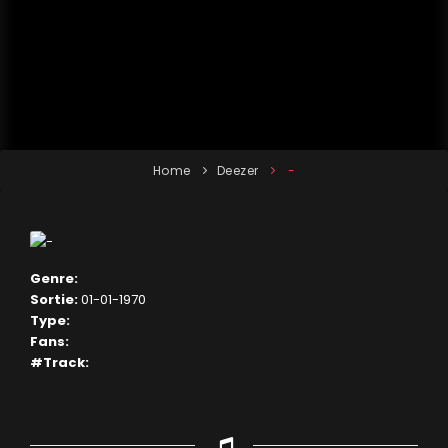
Home
Deezer
-
Genre:
Sortie:
01-01-1970
Type:
Fans:
#Track: