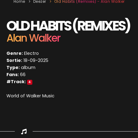
Home
Deezer
Old Habits (Remixes) - Alan Walker
OLD HABITS (REMIXES)
Alan Walker
Genre:
Electro
Sortie:
18-09-2025
Type:
album
Fans:
66
#Track:
4
World of Walker Music