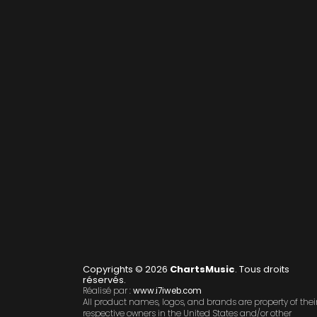
Copyrights © 2026
ChartsMusic
. Tous droits
réservés.
Réalisé par :
www.i7iweb.com
All product names, logos, and brands are property of thei
respective owners in the United States and/or other