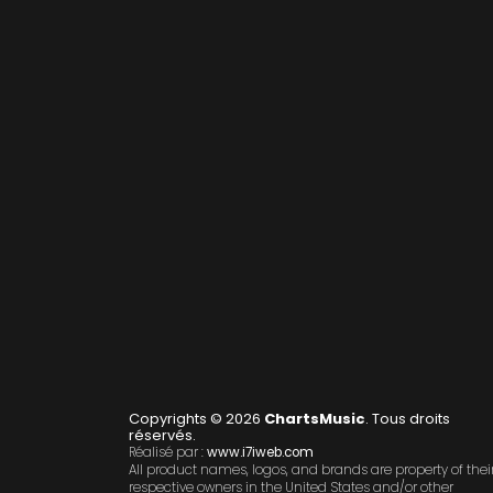
Copyrights © 2026
ChartsMusic
. Tous droits
réservés.
Réalisé par :
www.i7iweb.com
All product names, logos, and brands are property of thei
respective owners in the United States and/or other