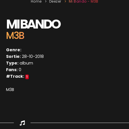
Home
Deezer
Mi Bando - M3B
MI BANDO
M3B
Genre:
Sortie:
28-10-2018
Type:
album
Fans:
0
#Track:
1
M3B