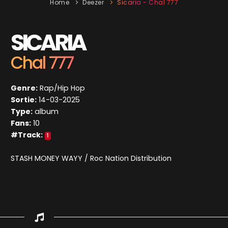
Home
Deezer
Sicaria - Chal 777
SICARIA
Chal 777
Genre:
Rap/Hip Hop
Sortie:
14-03-2025
Type:
album
Fans:
10
#Track:
1
STASH MONEY WAYY / Roc Nation Distribution