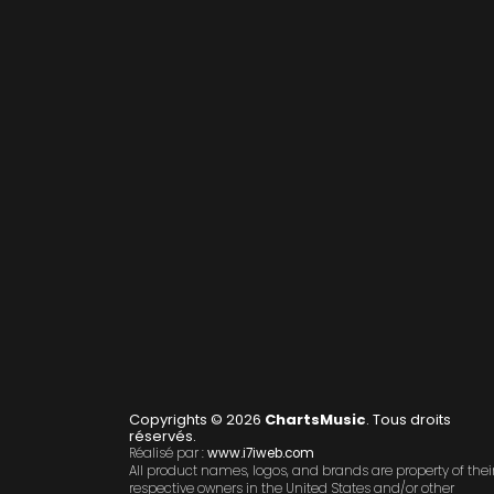
Copyrights © 2026
ChartsMusic
. Tous droits
réservés.
Réalisé par :
www.i7iweb.com
All product names, logos, and brands are property of thei
respective owners in the United States and/or other