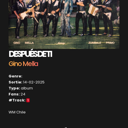
DESPUÉS DE TI
Gino Mella
Genre:
Sortie:
14-02-2025
Type:
album
Fans:
24
#Track:
1
WM Chile