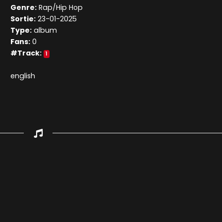
Genre:
Rap/Hip Hop
Sortie:
23-01-2025
Type:
album
Fans:
0
#Track:
1
english
Appuyez sur ENTREE pour valider...