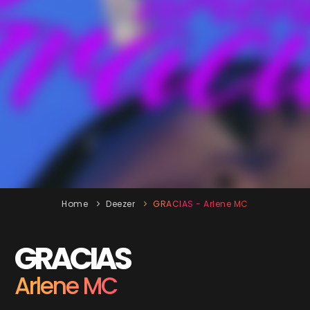
Home
Deezer
GRACIAS - Arlene MC
GRACIAS
Arlene MC