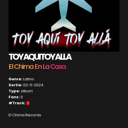
TOY AQUI TOY ALLA
El Chima En La Casa
Genre:
Latino
Sortie:
02-11-2024
Type:
album
Fans:
0
#Track:
1
El Chima Records