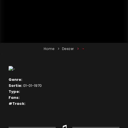
Home
Deezer
-
Genre:
Sortie:
01-01-1970
Type:
Fans:
#Track: