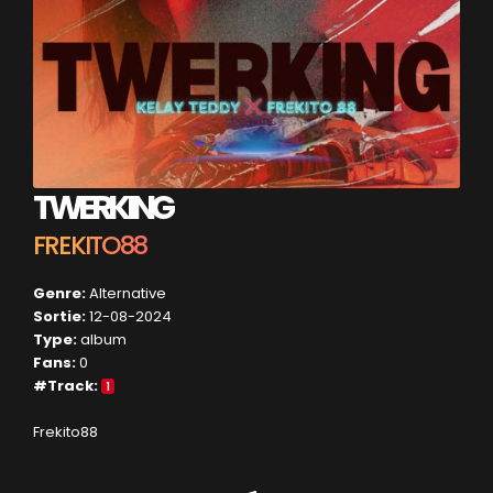
TWERKING
FREKITO88
Genre:
Alternative
Sortie:
12-08-2024
Type:
album
Fans:
0
#Track:
1
Frekito88