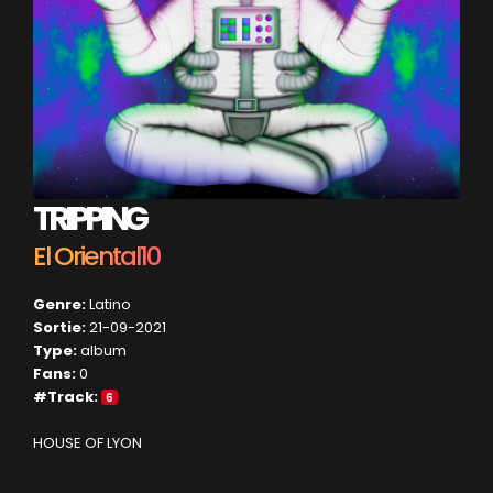
TRIPPING
El Oriental10
Genre:
Latino
Sortie:
21-09-2021
Type:
album
Fans:
0
#Track:
6
HOUSE OF LYON