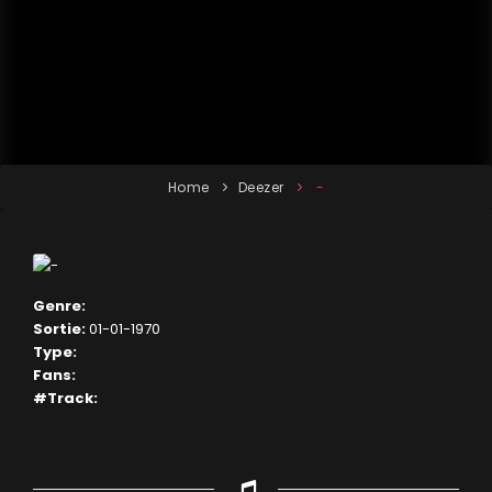
Home
Deezer
-
Genre:
Sortie:
01-01-1970
Type:
Fans:
#Track: