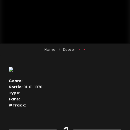
Home
Deezer
-
Genre:
Sortie:
01-01-1970
Type:
Fans:
#Track: