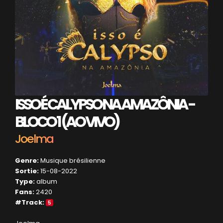
ISSO É CALYPSO NA AMAZÔNIA -
BLOCO 1 (AO VIVO)
Joelma
Genre:
Musique brésilienne
Sortie:
15-08-2022
Type:
album
Fans:
2420
#Track:
5