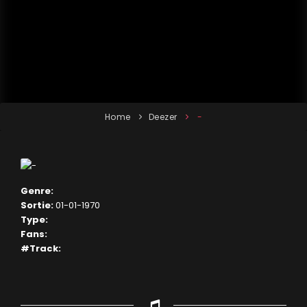
Home
Deezer
-
Genre:
Sortie:
01-01-1970
Type:
Fans:
#Track: