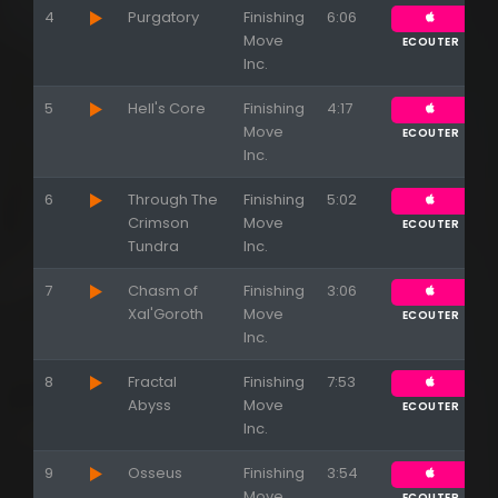
4
Purgatory
Finishing
6:06
Move
ECOUTER
Appuyez sur ENTREE pour valider...
Inc.
5
Hell's Core
Finishing
4:17
Move
ECOUTER
Inc.
6
Through The
Finishing
5:02
Crimson
Move
ECOUTER
Tundra
Inc.
7
Chasm of
Finishing
3:06
Xal'Goroth
Move
ECOUTER
Inc.
8
Fractal
Finishing
7:53
Abyss
Move
ECOUTER
Inc.
9
Osseus
Finishing
3:54
Move
ECOUTER