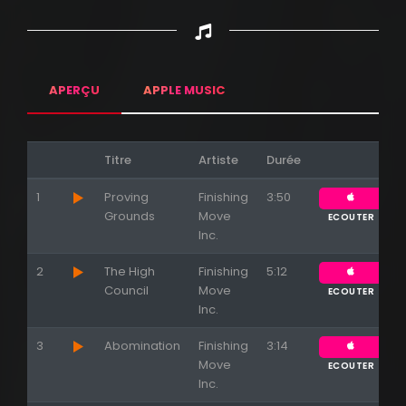
APERÇU
APPLE MUSIC
Titre
Artiste
Durée
1
Proving
Finishing
3:50
Grounds
Move
ECOUTER
Inc.
2
The High
Finishing
5:12
Council
Move
ECOUTER
Inc.
3
Abomination
Finishing
3:14
Move
ECOUTER
Inc.