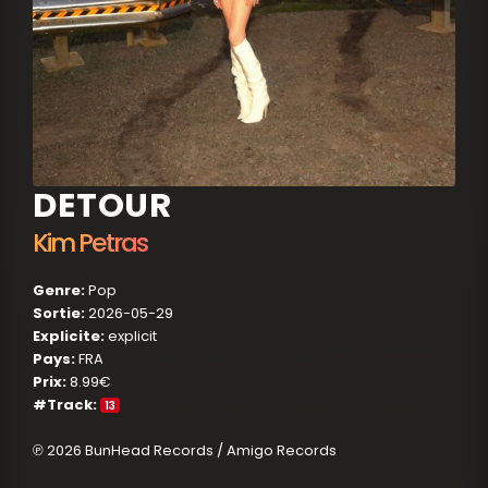
DETOUR
Kim Petras
Genre:
Pop
Sortie:
2026-05-29
Explicite:
explicit
Pays:
FRA
Prix:
8.99€
#Track:
13
℗ 2026 BunHead Records / Amigo Records