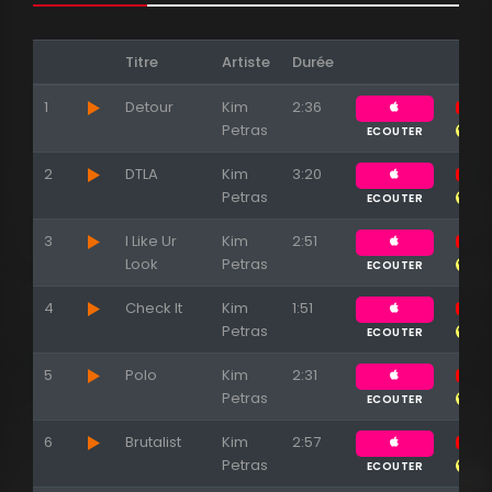
Titre
Artiste
Durée
1
Detour
Kim
2:36
Petras
ECOUTER
2
DTLA
Kim
3:20
Petras
ECOUTER
Appuyez sur ENTREE pour valider...
3
I Like Ur
Kim
2:51
Look
Petras
ECOUTER
4
Check It
Kim
1:51
Petras
ECOUTER
5
Polo
Kim
2:31
Petras
ECOUTER
6
Brutalist
Kim
2:57
Petras
ECOUTER