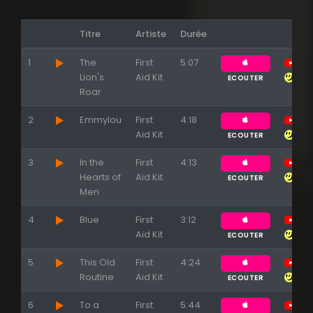
Titre
Artiste
Durée
1
The
First
5:07
Lion's
Aid Kit
ECOUTER
Roar
2
Emmylou
First
4:18
Appuyez sur ENTREE pour valider...
Aid Kit
ECOUTER
3
In the
First
4:13
Hearts of
Aid Kit
ECOUTER
Men
4
Blue
First
3:12
Aid Kit
ECOUTER
5
This Old
First
4:24
Routine
Aid Kit
ECOUTER
6
To a
First
5:44