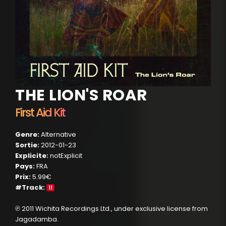
THE LION'S ROAR
First Aid Kit
Genre:
Alternative
Sortie:
2012-01-23
Explicite:
notExplicit
Pays:
FRA
Prix:
5.99€
#Track:
11
℗ 2011 Wichita Recordings Ltd., under exclusive license from
Jagadamba.