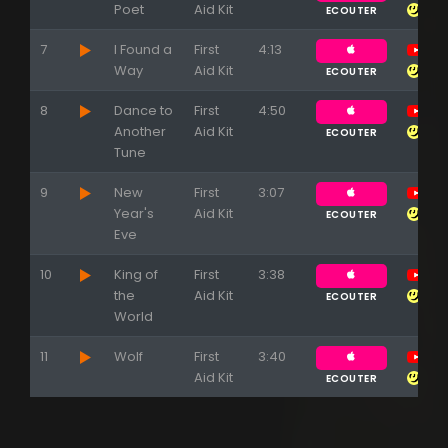
Poet
Aid Kit
ECOUTER
7
I Found a
First
4:13
Way
Aid Kit
ECOUTER
8
Dance to
First
4:50
Another
Aid Kit
ECOUTER
Tune
9
New
First
3:07
Year's
Aid Kit
ECOUTER
Eve
10
King of
First
3:38
the
Aid Kit
ECOUTER
World
11
Wolf
First
3:40
Aid Kit
ECOUTER