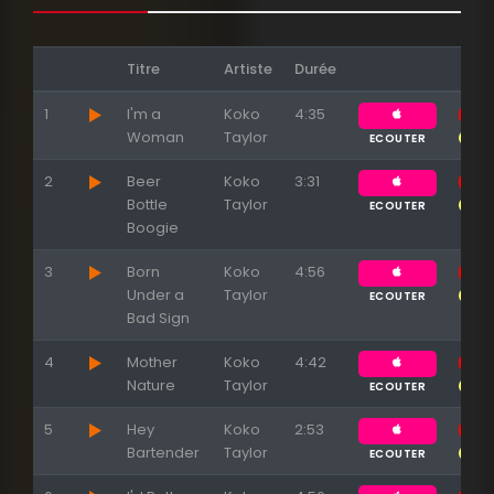
Titre
Artiste
Durée
1
I'm a
Koko
4:35
Woman
Taylor
ECOUTER
2
Beer
Koko
3:31
Bottle
Taylor
ECOUTER
Boogie
3
Born
Koko
4:56
Under a
Taylor
ECOUTER
Bad Sign
4
Mother
Koko
4:42
Nature
Taylor
ECOUTER
Appuyez sur ENTREE pour valider...
5
Hey
Koko
2:53
Bartender
Taylor
ECOUTER