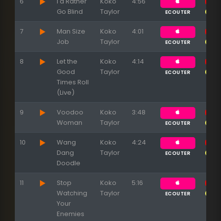
6
I'd Rather
Koko
4:56
Go Blind
Taylor
ECOUTER
7
Man Size
Koko
4:01
Job
Taylor
ECOUTER
8
Let the
Koko
4:14
Good
Taylor
ECOUTER
Times Roll
(Live)
9
Voodoo
Koko
3:48
Woman
Taylor
ECOUTER
10
Wang
Koko
4:24
Dang
Taylor
ECOUTER
Doodle
11
Stop
Koko
5:16
Watching
Taylor
ECOUTER
Your
Enemies