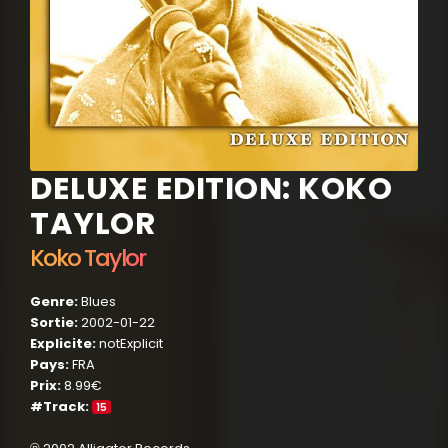
DELUXE EDITION: KOKO
TAYLOR
Koko Taylor
Genre:
Blues
Sortie:
2002-01-22
Explicite:
notExplicit
Pays:
FRA
Prix:
8.99€
#Track:
15