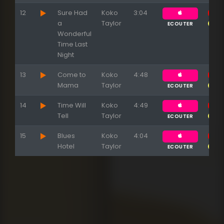
12
Sure Had
Koko
3:04
a
Taylor
ECOUTER
Wonderful
Time Last
Night
13
Come to
Koko
4:48
Mama
Taylor
ECOUTER
14
Time Will
Koko
4:49
Tell
Taylor
ECOUTER
15
Blues
Koko
4:04
Hotel
Taylor
ECOUTER