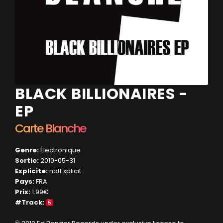
BLACK BILLIONAIRES -
EP
Carte Blanche
Genre:
Électronique
Sortie:
2010-05-31
Explicite:
notExplicit
Pays:
FRA
Prix:
1.99€
#Track:
5