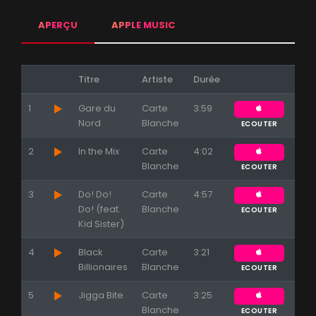
APERÇU
APPLE MUSIC
Titre
Artiste
Durée
1
Gare du
Carte
3:59
Nord
Blanche
ECOUTER
2
In the Mix
Carte
4:02
Blanche
ECOUTER
3
Do! Do!
Carte
4:57
Do! (feat.
Blanche
ECOUTER
Kid Sister)
4
Black
Carte
3:21
Billionaires
Blanche
ECOUTER
5
Jigga Bite
Carte
3:25
Blanche
ECOUTER