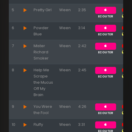
5
Pretty Girl
Ween
2:35
ECOUTER
6
Powder
Ween
3:14
Blue
ECOUTER
7
Mister
Ween
2:42
Richard
ECOUTER
Smoker
8
Help Me
Ween
2:45
Scrape
ECOUTER
the Mucus
Off My
Brain
9
You Were
Ween
4:26
the Fool
ECOUTER
10
Fluffy
Ween
3:31
ECOUTER