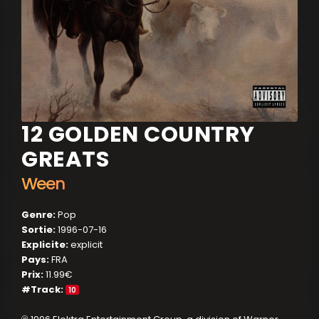
12 GOLDEN COUNTRY
GREATS
Ween
Genre:
Pop
Sortie:
1996-07-16
Explicite:
explicit
Pays:
FRA
Prix:
11.99€
#Track:
10