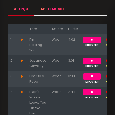
APERÇU
APPLE MUSIC
Titre
Artiste
Durée
1
I'm
Ween
4:02
Holding
ECOUTER
You
Appuyez sur ENTREE pour valider...
2
Japanese
Ween
3:01
Cowboy
ECOUTER
3
Piss Up a
Ween
3:33
Rope
ECOUTER
4
I Don't
Ween
2:44
Wanna
ECOUTER
Leave You
On the
Farm