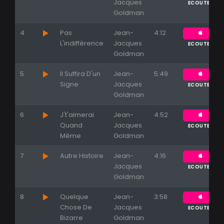
Jacques
ECOUTER
Goldman
4
Pas
Jean-
4:12
L'indifférence
Jacques
ECOUTER
Goldman
5
Il Suffira D'un
Jean-
5:49
Signe
Jacques
ECOUTER
Goldman
6
J't'aimerai
Jean-
4:52
Quand
Jacques
ECOUTER
Même
Goldman
7
Autre Histoire
Jean-
4:16
Jacques
ECOUTER
Goldman
8
Quelque
Jean-
3:58
Chose De
Jacques
ECOUTER
Bizarre
Goldman