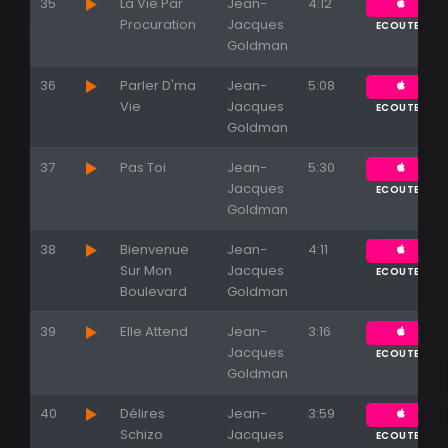
35
La Vie Par
Jean-
4:12
Procuration
Jacques
ECOUTER
Goldman
36
Parler D'ma
Jean-
5:08
Vie
Jacques
ECOUTER
Goldman
37
Pas Toi
Jean-
5:30
Jacques
ECOUTER
Goldman
38
Bienvenue
Jean-
4:11
Sur Mon
Jacques
ECOUTER
Boulevard
Goldman
39
Elle Attend
Jean-
3:16
Jacques
ECOUTER
Goldman
40
Délires
Jean-
3:59
Schizo
Jacques
ECOUTER