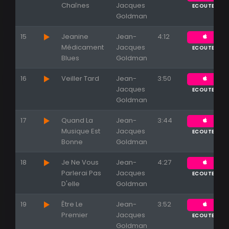
Chaînes
Jacques
ECOUTER
Goldman
15
Jeanine
Jean-
4:12
Médicament
Jacques
ECOUTER
Blues
Goldman
16
Veiller Tard
Jean-
3:50
Jacques
ECOUTER
Goldman
17
Quand La
Jean-
3:44
Musique Est
Jacques
ECOUTER
Bonne
Goldman
18
Je Ne Vous
Jean-
4:27
Parlerai Pas
Jacques
ECOUTER
D'elle
Goldman
19
Être Le
Jean-
3:52
Premier
Jacques
ECOUTER
Goldman