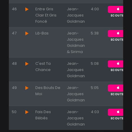
46
Entre Gris
Jean-
4:00
Clair Et Gris
Jacques
ECOUTER
Foncé
Goldman
47
Là-Bas
Jean-
5:38
Jacques
ECOUTER
Goldman
& Sirima
48
C'est Ta
Jean-
5:08
Chance
Jacques
ECOUTER
Goldman
49
Des Bouts De
Jean-
5:05
Moi
Jacques
ECOUTER
Goldman
50
Fais Des
Jean-
4:03
Bébés
Jacques
ECOUTER
Goldman