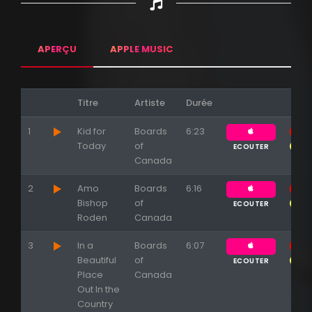
Appuyez sur ENTREE pour valider...
APERÇU
APPLE MUSIC
Titre
Artiste
Durée
1
Kid for
Boards
6:23
Today
of
ECOUTER
Canada
2
Amo
Boards
6:16
Bishop
of
ECOUTER
Roden
Canada
3
In a
Boards
6:07
Beautiful
of
ECOUTER
Place
Canada
Out In the
Country