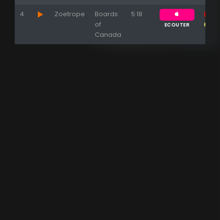
4
Zoetrope
Boards
5:18
of
ECOUTER
Canada