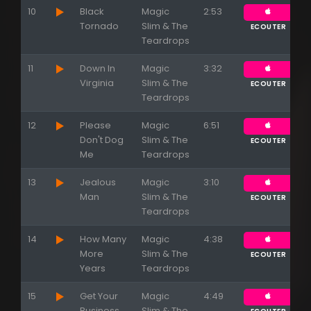
10
Black
Magic
2:53
Tornado
Slim & The
ECOUTER
Teardrops
11
Down In
Magic
3:32
Virginia
Slim & The
ECOUTER
Teardrops
12
Please
Magic
6:51
Don't Dog
Slim & The
ECOUTER
Me
Teardrops
13
Jealous
Magic
3:10
Man
Slim & The
ECOUTER
Teardrops
14
How Many
Magic
4:38
More
Slim & The
ECOUTER
Years
Teardrops
15
Get Your
Magic
4:49
Business
Slim & The