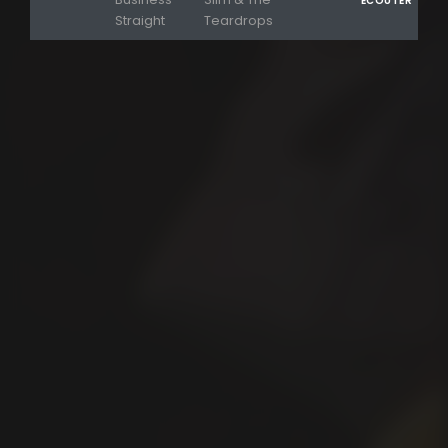
ECOUTER
Straight
Teardrops