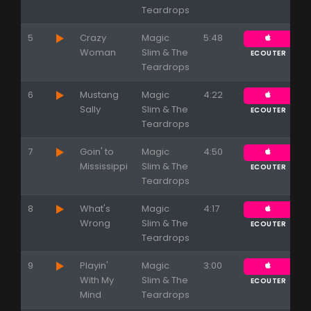
Teardrops
5
Crazy
Magic
5:48
Woman
Slim & The
ECOUTER
Teardrops
6
Mustang
Magic
4:22
Sally
Slim & The
ECOUTER
Teardrops
7
Goin' to
Magic
4:50
Mississippi
Slim & The
ECOUTER
Teardrops
8
What's
Magic
4:17
Wrong
Slim & The
ECOUTER
Teardrops
9
Playin'
Magic
3:00
With My
Slim & The
ECOUTER
Mind
Teardrops