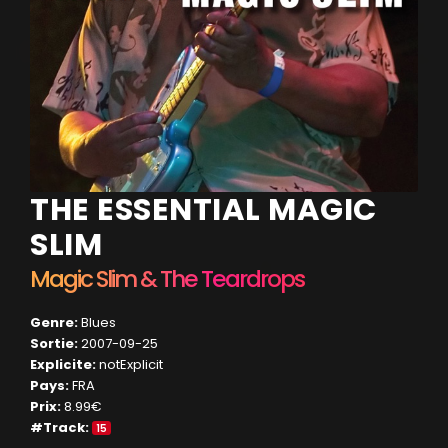
THE ESSENTIAL MAGIC
SLIM
Magic Slim & The Teardrops
Genre:
Blues
Sortie:
2007-09-25
Explicite:
notExplicit
Pays:
FRA
Prix:
8.99€
#Track:
15