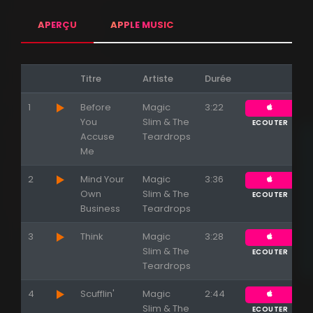
APERÇU
APPLE MUSIC
Titre
Artiste
Durée
1
Before
Magic
3:22
You
Slim & The
ECOUTER
Accuse
Teardrops
Me
2
Mind Your
Magic
3:36
Own
Slim & The
ECOUTER
Business
Teardrops
3
Think
Magic
3:28
Slim & The
ECOUTER
Teardrops
4
Scufflin'
Magic
2:44
Appuyez sur ENTREE pour valider...
Slim & The
ECOUTER